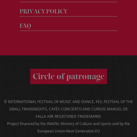
Folletos
PRIVACY POLICY
Memorias
Carteles
FAQ
Datos
Libros
Históricos
Así
fue
2025
Circle of patronage
75
Festival
en
datos
© INTERNATIONAL FESTIVAL OF MUSIC AND DANCE, FEX, FESTIVAL OF THE
Así
SMALL TRANSNIGHTS, CAFÉS CONCIERTO AND CURSOS MANUEL DE
fue
FALLA ARE REGISTERED TRADEMARKS
2025
Project financed by the INAEM, Ministry of Culture and Sports and by the
collage
European Union-Next Generation EU