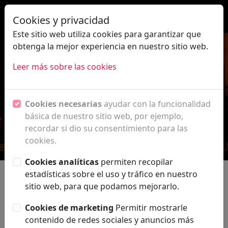
|
ES
EN
Cookies y privacidad
Este sitio web utiliza cookies para garantizar que
obtenga la mejor experiencia en nuestro sitio web.
Leer más sobre las cookies
Aviso legal
Cookies necesarias
ayudar con la funcionalidad
básica de nuestro sitio web, por ejemplo,
recordar si dio su consentimiento para las
cookies.
Cookies analíticas
permiten recopilar
estadísticas sobre el uso y tráfico en nuestro
sitio web, para que podamos mejorarlo.
Aviso legal
Cookies de marketing
Permitir mostrarle
La persona usuaria de este Portal deberá aceptar las
FESTIVAL
contenido de redes sociales y anuncios más
presentes condiciones y términos de uso que tienen