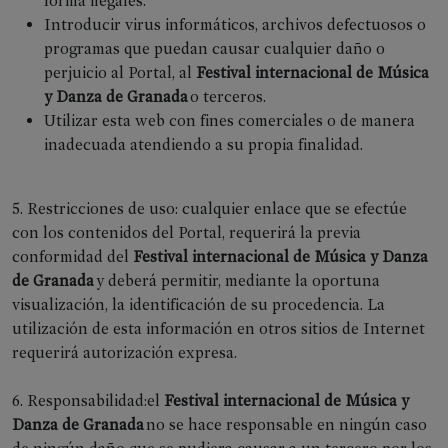
forma ilegales.
Introducir virus informáticos, archivos defectuosos o
programas que puedan causar cualquier daño o
perjuicio al Portal, al
Festival internacional de Música
y Danza de Granada
o terceros.
Utilizar esta web con fines comerciales o de manera
FEX
inadecuada atendiendo a su propia finalidad.
Presentación
Programa
5. Restricciones de uso: cualquier enlace que se efectúe
completo
con los contenidos del Portal, requerirá la previa
FEX
conformidad del
Festival internacional de Música y Danza
Entradas
de Granada
y deberá permitir, mediante la oportuna
y
visualización, la identificación de su procedencia. La
normas
utilización de esta información en otros sitios de Internet
generales
requerirá autorización expresa.
Folleto
en
6. Responsabilidad:el
Festival internacional de Música y
PDF
Danza de Granada
no se hace responsable en ningún caso