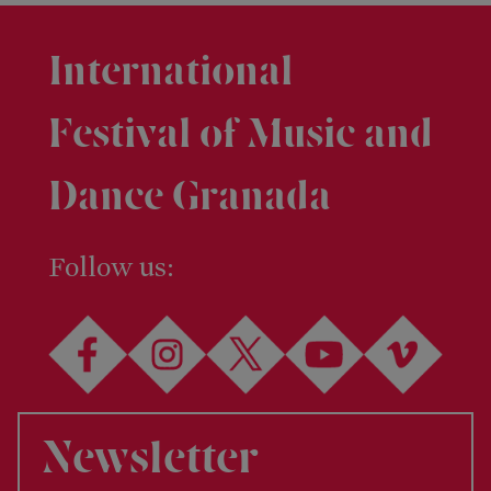
de
Prensa
Kit
International
de
Prensa
Festival of Music and
RRSS
Dance Granada
Follow us:
Newsletter