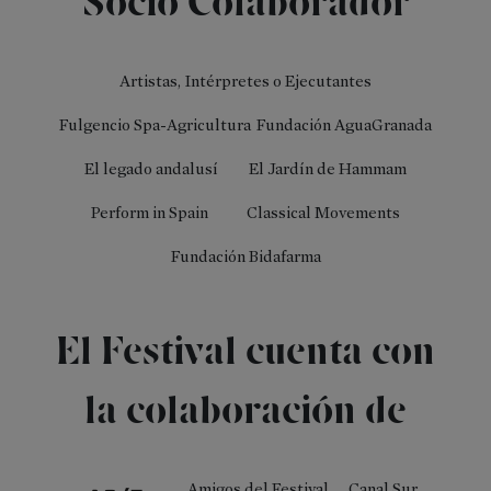
Socio Colaborador
Artistas, Intérpretes o Ejecutantes
Fulgencio Spa-Agricultura
Fundación AguaGranada
PATROCINIO
El legado andalusí
El Jardín de Hammam
&
Perform in Spain
Classical Movements
INSTITUCIONES
Fundación Bidafarma
Instituciones
Círculo
de
El Festival cuenta con
Mecenazgo
Amigos
la colaboración de
del
Festival
Amigos del Festival
Canal Sur