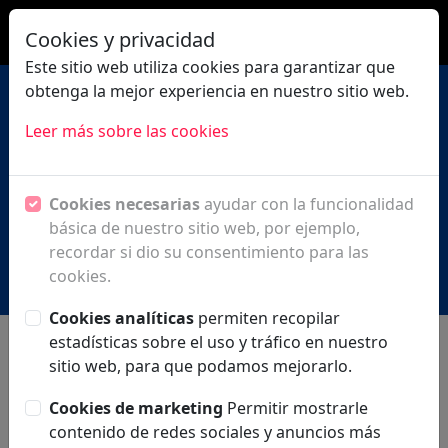
|
ES
EN
Cookies y privacidad
Este sitio web utiliza cookies para garantizar que
obtenga la mejor experiencia en nuestro sitio web.
Leer más sobre las cookies
Circle of patronage
Cookies necesarias
ayudar con la funcionalidad
básica de nuestro sitio web, por ejemplo,
recordar si dio su consentimiento para las
cookies.
Cookies analíticas
permiten recopilar
estadísticas sobre el uso y tráfico en nuestro
sitio web, para que podamos mejorarlo.
El Festival Internacional de Música y Danza se
enorgullece de presentarles a su Círculo de Mecenazgo,
Cookies de marketing
Permitir mostrarle
una plataforma económico-social cuya función principal es
contenido de redes sociales y anuncios más
la de reunir entidades y empresas que demuestran