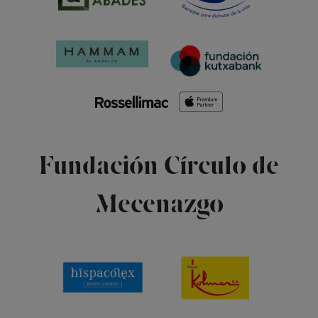
Fundación Círculo de
Mecenazgo
FEX
Presentación
Programa