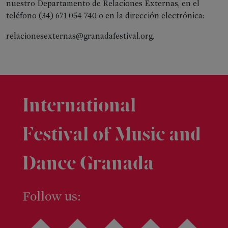
de
nuestro Departamento de Relaciones Externas, en el
Prensa
teléfono (34) 671 054 740 o en la dirección electrónica:
Kit
relacionesexternas@granadafestival.org.
de
Prensa
RRSS
International
Festival of Music and
Dance Granada
Follow us: