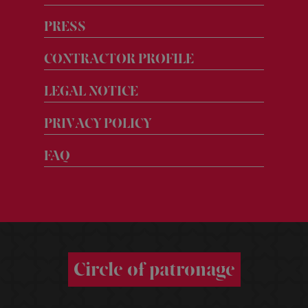
PRESS
EDICIONES
ANTERIORES
CONTRACTOR PROFILE
LEGAL NOTICE
Folletos
Memorias
PRIVACY POLICY
Carteles
Datos
FAQ
Libros
Históricos
Así
fue
2025
75
Festival
Circle of patronage
en
datos