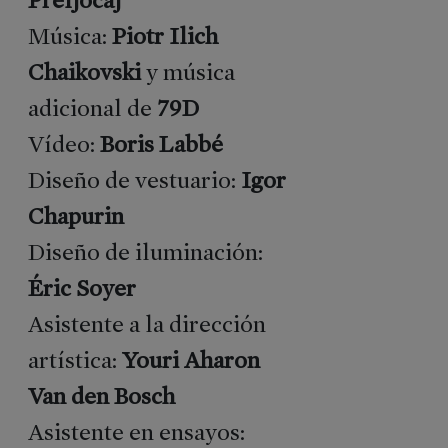
de
Prensa
Música:
Piotr Ilich
Kit
Chaikovski
y música
de
Prensa
adicional de
79D
RRSS
Vídeo:
Boris Labbé
Diseño de vestuario:
Igor
Chapurin
Diseño de iluminación:
Éric Soyer
Asistente a la dirección
artística:
Youri Aharon
Van den Bosch
Asistente en ensayos: