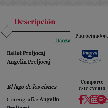
Descripción
Patrocinador
Danza
Ballet Preljocaj
Angelin Preljocaj
PRENSA
Comparte
&
El lago de los cisnes
este evento
RRSS
Coreografía:
Angelin
Notas
Preljocaj