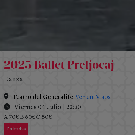
Instituciones
Círculo
de
Mecenazgo
Amigos
del
Festival
2025 Ballet Preljocaj
Danza
Teatro del Generalife
Ver en Maps
Viernes 04 Julio | 22:30
A 70€ B 60€ C 50€
Entradas