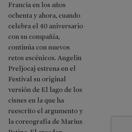
Francia en los años
Libros
Históricos
ochenta y ahora, cuando
Así
celebra el 40 aniversario
fue
2025
con su compañía,
75
continúa con nuevos
Festival
retos escénicos. Angelin
en
datos
Preljocaj estrena en el
Así
Festival su original
fue
2025
versión de El lago de los
collage
cisnes en la que ha
reescrito el argumento y
la coreografía de Marius
Petipa. El creador