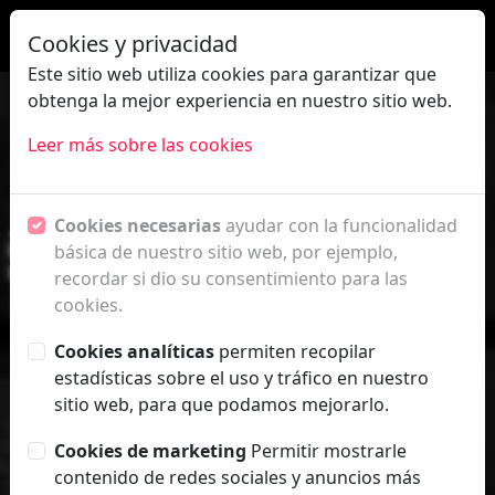
FAQ
|
ES
EN
Cookies y privacidad
Este sitio web utiliza cookies para garantizar que
obtenga la mejor experiencia en nuestro sitio web.
Leer más sobre las cookies
Cookies necesarias
ayudar con la funcionalidad
básica de nuestro sitio web, por ejemplo,
recordar si dio su consentimiento para las
cookies.
Cookies analíticas
permiten recopilar
estadísticas sobre el uso y tráfico en nuestro
sitio web, para que podamos mejorarlo.
FESTIVAL
Cookies de marketing
Permitir mostrarle
contenido de redes sociales y anuncios más
Presentación