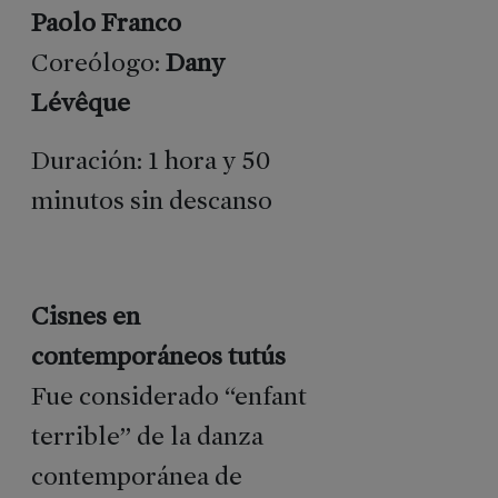
Paolo Franco
Coreólogo:
Dany
Lévêque
Duración: 1 hora y 50
minutos sin descanso
Cisnes en
EDICIONES
contemporáneos tutús
ANTERIORES
Fue considerado “enfant
Folletos
terrible” de la danza
Memorias
Carteles
contemporánea de
Datos